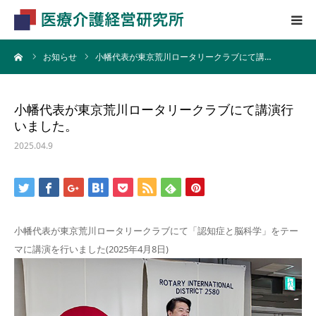
ーム
お知らせ
小幡代表が東京荒川ロータリークラブにて講…
HOME
業務内容
小幡代表が東京荒川ロータリークラブにて講演行
いました。
会社概要
2025.04.9
小幡代表が東京荒川ロータリークラブにて「認知症と脳科学」をテー
マに講演を行いました(2025年4月8日)