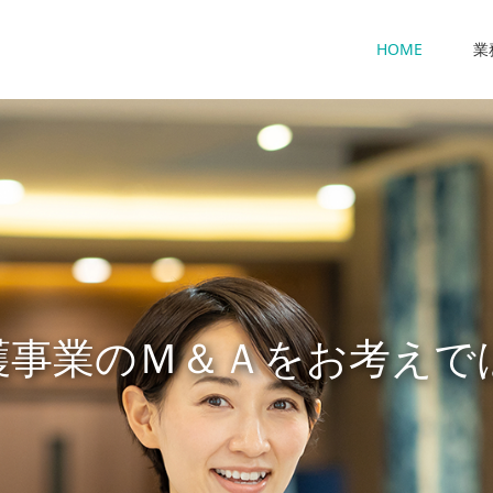
HOME
業
護事業のＭ＆Ａをお考えで
営について相談する相手