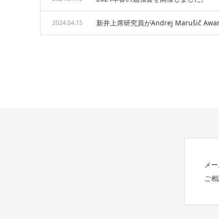
新井上席研究員がAndrej Marušič A
2024.04.15
メー
ご相