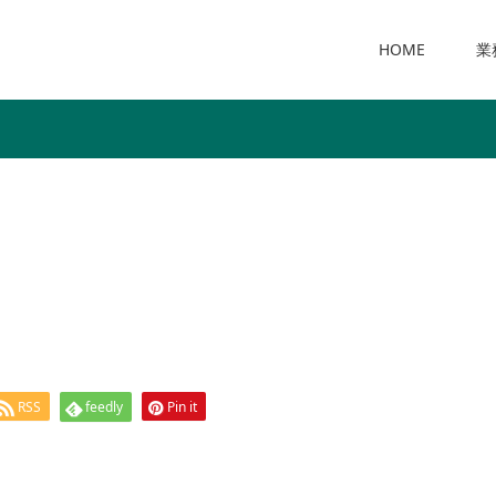
HOME
業
RSS
feedly
Pin it