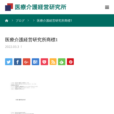
ーム
ブログ
医療介護経営研究所商標1
HOME
業務内容
医療介護経営研究所商標1
2022.03.3
会社概要